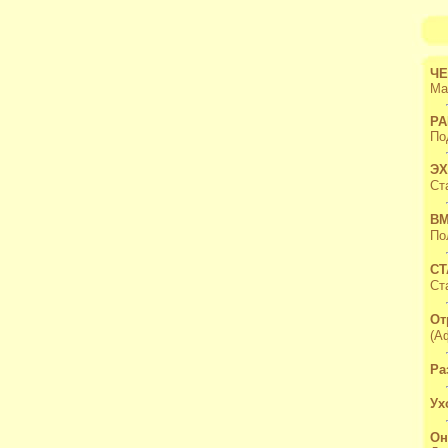
ЧЕ
Ма
РА
По
ЭХ
Ст
ВМ
По
С
Ст
От
(А
Ра
Ух
Он