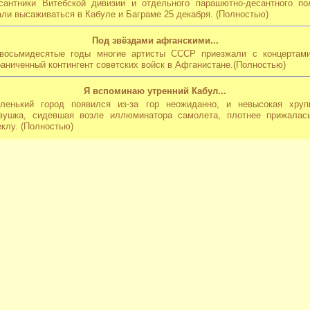
сантники Витебской дивизии и отдельного парашютно-десантного по
али высаживаться в Кабуле и Баграме 25 декабря.
(Полностью)
Под звёздами афганскими...
восьмидесятые годы многие артисты СССР приезжали с концертам
раниченный контингент советских войск в Афганистане.
(Полностью)
Я вспоминаю утренний Кабул...
ленький город появился из-за гор неожиданно, и невысокая хруп
вушка, сидевшая возле иллюминатора самолета, плотнее прижалас
еклу.
(Полностью)