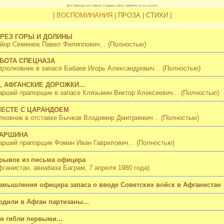
Для перехода на главную страницу сайта, нажмите на эту ссылку
|
ВОСПОМИНАНИЯ
|
ПРОЗА
|
СТИХИ
|
РЕЗ ГОРЫ И ДОЛИНЫ
йор Семенюк Павел Филиппович...
(Полностью)
БОТА СПЕЦНАЗА
дполковник в запасе Бабаев Игорь Александрович...
(Полностью)
, АФГАНСКИЕ ДОРОЖКИ…
арший прапорщик в запасе Клязьмин Виктор Алексеевич...
(Полностью)
ЕСТЕ С ЦАРАНДОЕМ
лковник в отставке Бычков Владимир Дмитриевич
...
(Полностью)
ТАРШИНА
арший прапорщик Фомин Иван Гаврилович...
(Полностью)
рывок из письма офицера
фганистан, авиабаза Баграм, 7 апреля 1980 года)
змышления офицера запаса о вводе Советских войск в Афганистан
одили в Афган партизаны...
и гибли первыми...