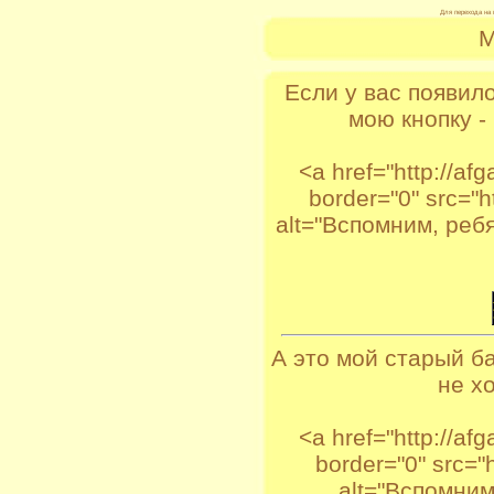
Для перехода на 
М
Если у вас появил
мою кнопку -
<a href="http://af
border="0" src="ht
alt="Вспомним, ребят
А это мой старый ба
не х
<a href="http://af
border="0" src="h
alt="Вспомним,