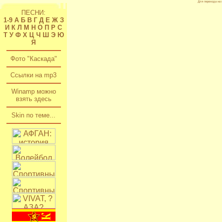
Для перехода на 
ПЕСНИ:
1-9
А
Б
В
Г
Д
Е
Ж
З
И
К
Л
М
Н
О
П
Р
С
Т
У
Ф
Х
Ц
Ч
Ш
Э
Ю
Я
Фото "Каскада"
Ссылки на mp3
Winamp можно
взять здесь
Skin по теме...