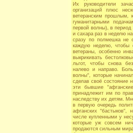
Их руководители зача
организаций плюс неск
ветеранским прошлым, 
гуманитарными подачка
первой волны), в период
и сахара раз в неделю на
сразу по полмешка не 
каждую неделю, чтобы 
ветераны, особенно инв
выкрикивать бестолковы
льгот, чтобы снова бе
налево и направо. Бол
волны", которые начина
сделав своё состояние 
эти бывшие "афганские
принадлежит им по прав
наследству их детям. Мн
в первую очередь поли
афганских "бастыков", 
числе купленными у нес
которые уж совсем нич
продаются сильным мира