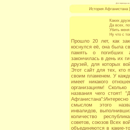
Для перехода на 
История Афганистана
Каких друз
Да всех, по
Убить меня 
Ну что с то
Прошло 20 лет, как зак
коснулся её, она была св
память о погибших а
закончилась в день их ги
друзей, для которых во
Этот сайт для тех, кто 
своим пламенем. У каждо
имеет никакого отноше
организациям! Сколько
названия чего стоят! 
Афганистана":Интересн
смыслом этого назва
инвалидов, выполнивших
количество республик
советов, союзов Всех вой
объединяются в какие-т