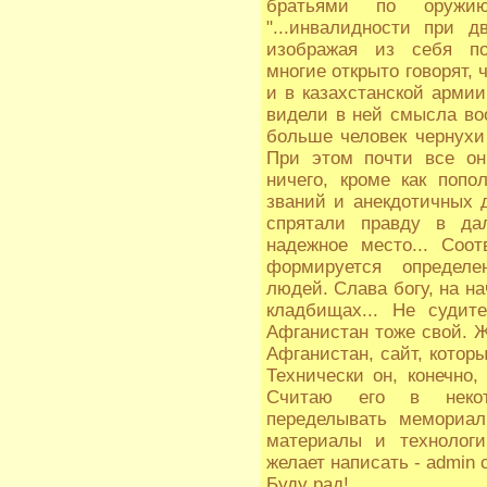
братьями по оружию
"...инвалидности при д
изображая из себя по
многие открыто говорят, 
и в казахстанской армии
видели в ней смысла воо
больше человек чернухи 
При этом почти все он
ничего, кроме как поп
званий и анекдотичных 
спрятали правду в да
надежное место... Соот
формируется определе
людей. Слава богу, на на
кладбищах... Не судите
Афганистан тоже свой. Ж
Афганистан, сайт, котор
Технически он, конечно,
Считаю его в неко
переделывать мемориал
материалы и технологи
желает написать - admin с
Буду рад!